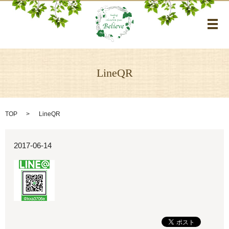
メ
LineQR
TOP
LineQR
2017-06-14