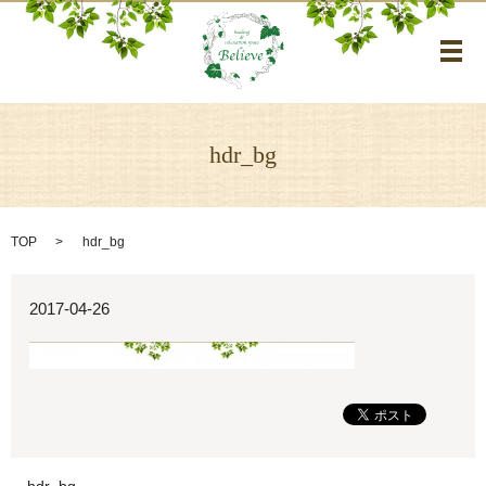
メ
hdr_bg
TOP
hdr_bg
2017-04-26
hdr_bg