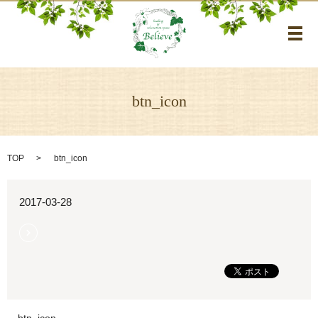
メ
btn_icon
TOP
btn_icon
2017-03-28